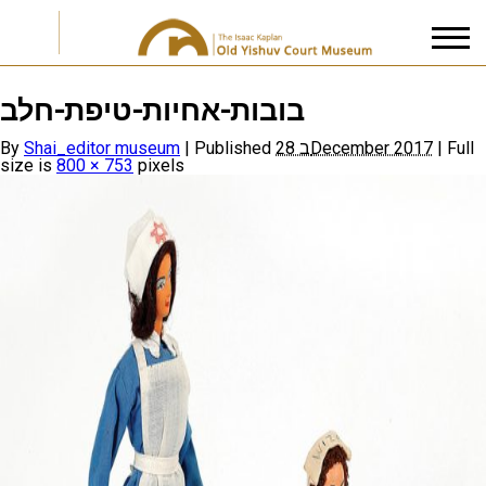
בובות-אחיות-טיפת-חלב
I accept the
Privacy Policy
By
Shai_editor museum
|
Published
28 בDecember 2017
|
Full
size is
800 × 753
pixels