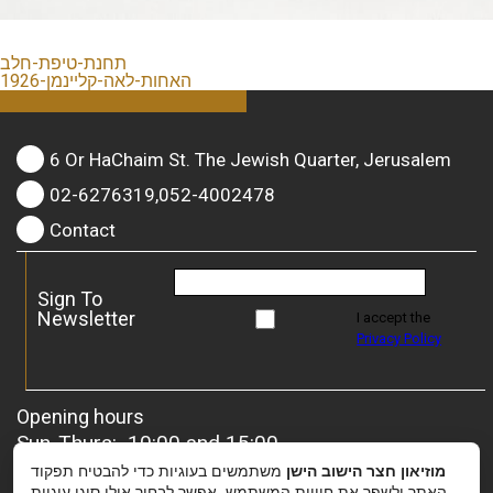
תחנת-טיפת-חלב
האחות-לאה-קליינמן-1926
6 Or HaChaim St. The Jewish Quarter, Jerusalem
02-6276319,052-4002478
Contact
Sign To
Newsletter
I accept the
Privacy Policy
Opening hours
Sun-Thurs: 10:00 and 15:00
Friday: 10:00 and 13:00
מוזיאון חצר הישוב הישן
משתמשים בעוגיות כדי להבטיח תפקוד
For groups
– it is possible to coordinate a special
האתר ולשפר את חוויית המשתמש. אפשר לבחור אילו סוגי עוגיות