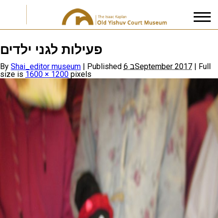
פעילות לגני ילדים
I accept the
Privacy Policy
By
Shai_editor museum
|
Published
6 בSeptember 2017
|
Full
size is
1600 × 1200
pixels