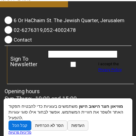
6 Or HaChaim St. The Jewish Quarter, Jerusalem
02-6276319,052-4002478
Contact
Sign To
Newsletter
I accept the
Privacy Policy
Opening hours
Sun-Thurs: 10:00 and 15:00
Friday: 10:00 and 13:00
מוזיאון חצר הישוב הישן
משתמשים בעוגיות כדי להבטיח תפקוד
For groups
– it is possible to coordinate a special
האתר ולשפר את חוויית המשתמש. אפשר לבחור אילו סוגי עוגיות
להפעיל.
opening.
העדפות
הסר לא הכרחיות
קבל הכל
מדיניות פרטיות
Donation to the Museum