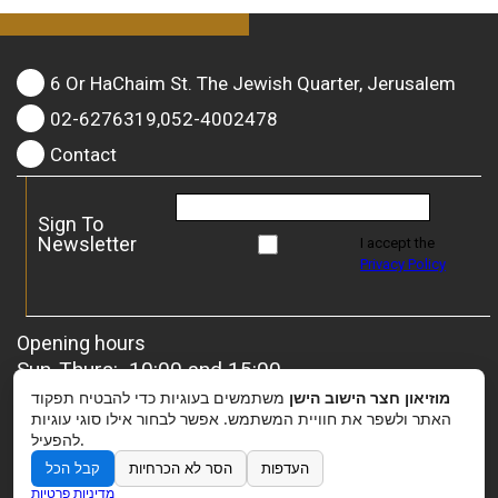
6 Or HaChaim St. The Jewish Quarter, Jerusalem
02-6276319,052-4002478
Contact
Sign To
Newsletter
I accept the
Privacy Policy
Opening hours
Sun-Thurs: 10:00 and 15:00
Friday: 10:00 and 13:00
משתמשים בעוגיות כדי להבטיח תפקוד
מוזיאון חצר הישוב הישן
For groups
– it is possible to coordinate a special
האתר ולשפר את חוויית המשתמש. אפשר לבחור אילו סוגי עוגיות
להפעיל.
opening.
קבל הכל
הסר לא הכרחיות
העדפות
מדיניות פרטיות