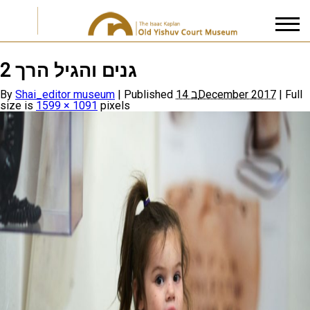
גנים והגיל הרך 2
I accept the
Privacy Policy
By
Shai_editor museum
|
Published
14 בDecember 2017
|
Full
size is
1599 × 1091
pixels