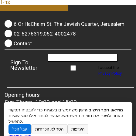
צד-1
6 Or HaChaim St. The Jewish Quarter, Jerusalem
02-6276319,052-4002478
Contact
Sign To
Newsletter
I accept the
Privacy Policy
Opening hours
Sun-Thurs: 10:00 and 15:00
Friday: 10:00 and 13:00
מוזיאון חצר הישוב הישן
משתמשים בעוגיות כדי להבטיח תפקוד
For groups
– it is possible to coordinate a special
האתר ולשפר את חוויית המשתמש. אפשר לבחור אילו סוגי עוגיות
להפעיל.
opening.
העדפות
הסר לא הכרחיות
קבל הכל
מדיניות פרטיות