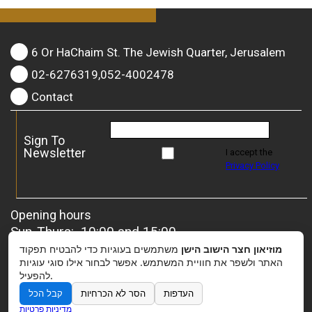
6 Or HaChaim St. The Jewish Quarter, Jerusalem
02-6276319,052-4002478
Contact
Sign To
Newsletter
I accept the
Privacy Policy
Opening hours
Sun-Thurs: 10:00 and 15:00
Friday: 10:00 and 13:00
מוזיאון חצר הישוב הישן
משתמשים בעוגיות כדי להבטיח תפקוד
For groups
– it is possible to coordinate a special
האתר ולשפר את חוויית המשתמש. אפשר לבחור אילו סוגי עוגיות
להפעיל.
opening.
העדפות
הסר לא הכרחיות
קבל הכל
מדיניות פרטיות