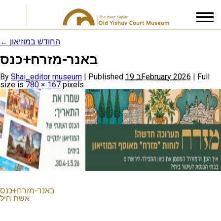
←
החודש במוזיאון
באנר-מזרח+כנס
I accept the
Privacy Policy
By
Shai_editor museum
|
Published
19 בFebruary 2026
|
Full
size is
780 × 167
pixels
באנר-מזרח+כנס
אשת חיל