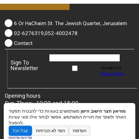
6 Or HaChaim St. The Jewish Quarter, Jerusalem
02-6276319,052-4002478
Contact
Sign To
Newsletter
I accept the
Privacy Policy
Opening hours
Sun-Thurs: 10:00 and 15:00
Friday: 10:00 and 13:00
מוזיאון חצר הישוב הישן
משתמשים בעוגיות כדי להבטיח תפקוד
For groups
– it is possible to coordinate a special
האתר ולשפר את חוויית המשתמש. אפשר לבחור אילו סוגי עוגיות
להפעיל.
opening.
העדפות
הסר לא הכרחיות
קבל הכל
מדיניות פרטיות