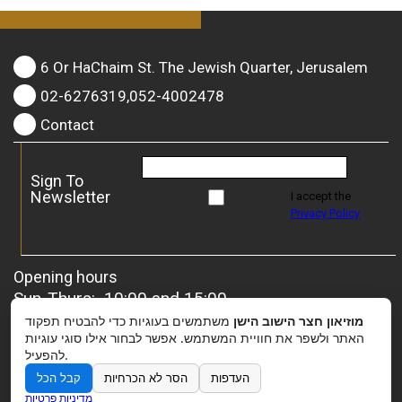
6 Or HaChaim St. The Jewish Quarter, Jerusalem
02-6276319,052-4002478
Contact
Sign To
Newsletter
I accept the
Privacy Policy
Opening hours
Sun-Thurs: 10:00 and 15:00
Friday: 10:00 and 13:00
מוזיאון חצר הישוב הישן
משתמשים בעוגיות כדי להבטיח תפקוד
For groups
– it is possible to coordinate a special
האתר ולשפר את חוויית המשתמש. אפשר לבחור אילו סוגי עוגיות
להפעיל.
opening.
העדפות
הסר לא הכרחיות
קבל הכל
מדיניות פרטיות