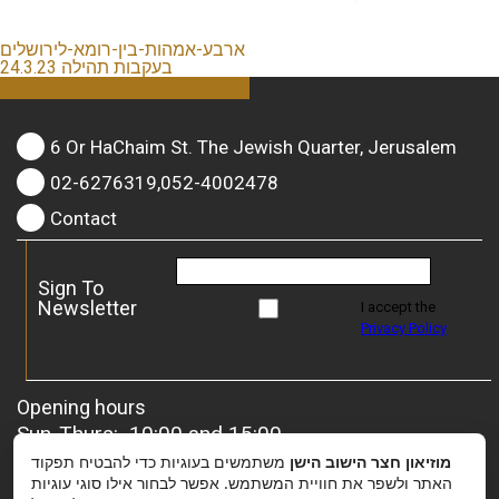
ארבע-אמהות-בין-רומא-לירושלים
בעקבות תהילה 24.3.23
6 Or HaChaim St. The Jewish Quarter, Jerusalem
02-6276319,052-4002478
Contact
Sign To
Newsletter
I accept the
Privacy Policy
Opening hours
Sun-Thurs: 10:00 and 15:00
Friday: 10:00 and 13:00
מוזיאון חצר הישוב הישן
משתמשים בעוגיות כדי להבטיח תפקוד
For groups
– it is possible to coordinate a special
האתר ולשפר את חוויית המשתמש. אפשר לבחור אילו סוגי עוגיות