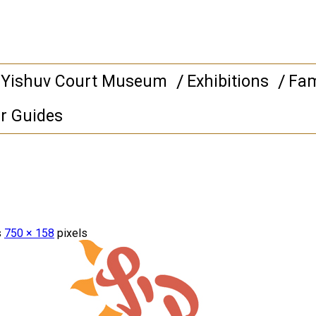
 Yishuv Court Museum
Exhibitions
Fam
r Guides
s
750 × 158
pixels