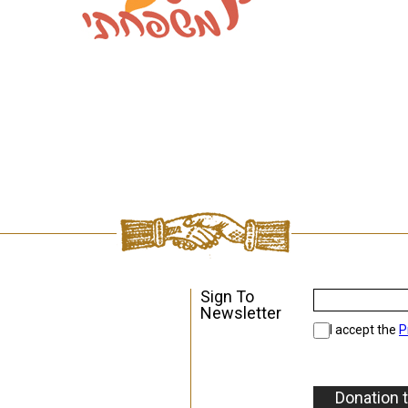
Sign To
Newsletter
I accept the
P
Donation 