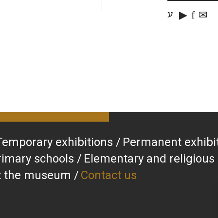
▶
f
✉
ע
Temporary exhibitions
Permanent exhibi
rimary schools
Elementary and religious
at the museum
Contact us