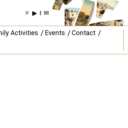
▶
f
✉
ע
ily Activities
Events
Contact