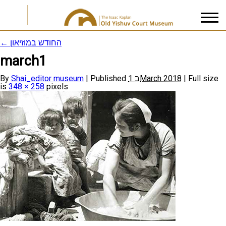
←
החודש במוזיאון
march1
I accept the
Privacy Policy
By
Shai_editor museum
|
Published
1 בMarch 2018
|
Full size
is
348 × 258
pixels