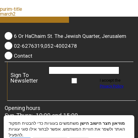
purim-title
march2
6 Or HaChaim St. The Jewish Quarter, Jerusalem
02-6276319,052-4002478
Contact
Sign To
Newsletter
I accept the
Privacy Policy
Opening hours
Sun-Thurs: 10:00 and 15:00
Friday: 10:00 and 13:00
מוזיאון חצר הישוב הישן
משתמשים בעוגיות כדי להבטיח תפקוד
For groups
– it is possible to coordinate a special
האתר ולשפר את חוויית המשתמש. אפשר לבחור אילו סוגי עוגיות
להפעיל.
opening.