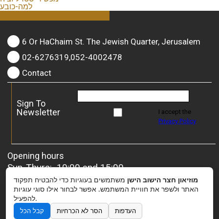
למה-כובע
6 Or HaChaim St. The Jewish Quarter, Jerusalem
02-6276319,052-4002478
Contact
Sign To
Newsletter
I accept the
Privacy Policy
Opening hours
Sun-Thurs: 10:00 and 15:00
Friday: 10:00 and 13:00
מוזיאון חצר הישוב הישן
משתמשים בעוגיות כדי להבטיח תפקוד
For groups
– it is possible to coordinate a special
האתר ולשפר את חוויית המשתמש. אפשר לבחור אילו סוגי עוגיות
להפעיל.
opening.
העדפות
הסר לא הכרחיות
קבל הכל