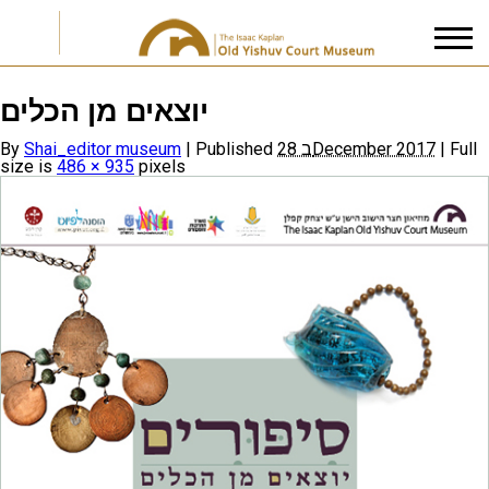
יוצאים מן הכלים
I accept the
Privacy Policy
By
Shai_editor museum
|
Published
28 בDecember 2017
|
Full
size is
486 × 935
pixels