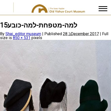
למה-מטפחת-למה-כובע15
I accept the
Privacy Policy
By
Shai_editor museum
|
Published
28 בDecember 2017
|
Full
size is
850 × 531
pixels