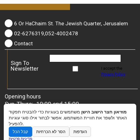
6 Or HaChaim St. The Jewish Quarter, Jerusalem
02-6276319,052-4002478
Contact
Sign To
Newsletter
I accept the
Privacy Policy
Opening hours
Sun-Thurs: 10:00 and 15:00
Friday: 10:00 and 13:00
מוזיאון חצר הישוב הישן
משתמשים בעוגיות כדי להבטיח תפקוד
For groups
– it is possible to coordinate a special
האתר ולשפר את חוויית המשתמש. אפשר לבחור אילו סוגי עוגיות
להפעיל.
opening.
העדפות
הסר לא הכרחיות
קבל הכל
מדיניות פרטיות