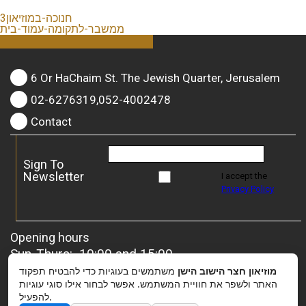
חנוכה-במוזיאון3
ממשבר-לתקומה-עמוד-בית
6 Or HaChaim St. The Jewish Quarter, Jerusalem
02-6276319,052-4002478
Contact
Sign To
Newsletter
I accept the
Privacy Policy
Opening hours
Sun-Thurs: 10:00 and 15:00
Friday: 10:00 and 13:00
מוזיאון חצר הישוב הישן
משתמשים בעוגיות כדי להבטיח תפקוד
For groups
– it is possible to coordinate a special
האתר ולשפר את חוויית המשתמש. אפשר לבחור אילו סוגי עוגיות
להפעיל.
opening.