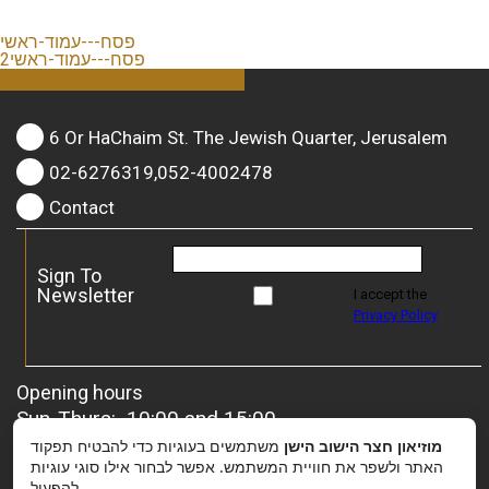
פסח---עמוד-ראשי
2פסח---עמוד-ראשי
6 Or HaChaim St. The Jewish Quarter, Jerusalem
02-6276319,052-4002478
Contact
Sign To
Newsletter
I accept the
Privacy Policy
Opening hours
Sun-Thurs: 10:00 and 15:00
Friday: 10:00 and 13:00
מוזיאון חצר הישוב הישן
משתמשים בעוגיות כדי להבטיח תפקוד
For groups
– it is possible to coordinate a special
האתר ולשפר את חוויית המשתמש. אפשר לבחור אילו סוגי עוגיות
להפעיל.