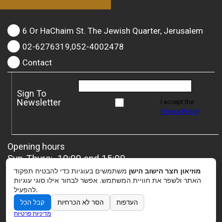
6 Or HaChaim St. The Jewish Quarter, Jerusalem
02-6276319,052-4002478
Contact
Sign To
Newsletter
I accept the
Privacy Policy
Opening hours
Sun-Thurs: 10:00 and 15:00
Friday: 10:00 and 13:00
מוזיאון חצר הישוב הישן
משתמשים בעוגיות כדי להבטיח תפקוד
For groups
– it is possible to coordinate a special
האתר ולשפר את חוויית המשתמש. אפשר לבחור אילו סוגי עוגיות
להפעיל.
opening.
העדפות
הסר לא הכרחיות
קבל הכל
מדיניות פרטיות
Donation to the Museum