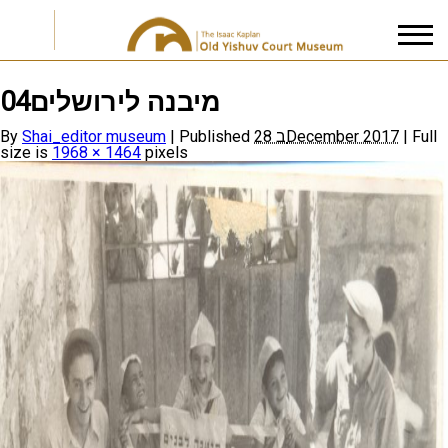
מיבנה לירושלים04
I accept the
Privacy Policy
By
Shai_editor museum
|
Published
28 בDecember 2017
|
Full
size is
1968 × 1464
pixels