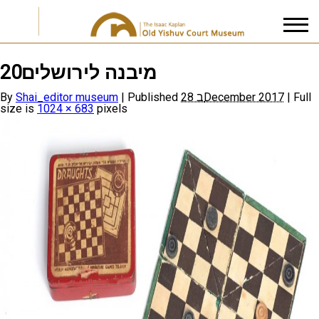
מיבנה לירושלים20
I accept the
Privacy Policy
By
Shai_editor museum
|
Published
28 בDecember 2017
|
Full
size is
1024 × 683
pixels