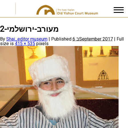
מעורב-ירושלמי-2
I accept the
Privacy Policy
By
Shai_editor museum
|
Published
6 בSeptember 2017
|
Full
size is
415 × 535
pixels