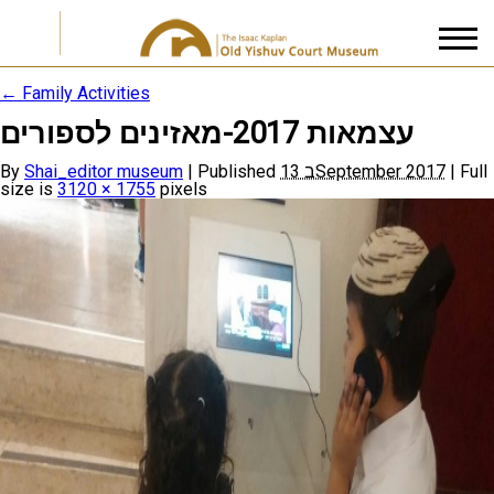
←
Family Activities
עצמאות 2017-מאזינים לספורים
I accept the
Privacy Policy
By
Shai_editor museum
|
Published
13 בSeptember 2017
|
Full
size is
3120 × 1755
pixels