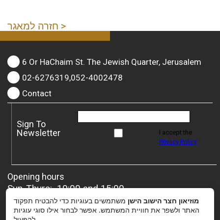
חזרה למאגר >
6 Or HaChaim St. The Jewish Quarter, Jerusalem
02-6276319,052-4002478
Contact
Sign To
Newsletter
I accept the
Privacy Policy
Opening hours
Sun-Thurs: 10:00 and 15:00
Friday: 10:00 and 13:00
מוזיאון חצר הישוב הישן
משתמשים בעוגיות כדי להבטיח תפקוד
For groups
– it is possible to coordinate a special
האתר ולשפר את חוויית המשתמש. אפשר לבחור אילו סוגי עוגיות
להפעיל.