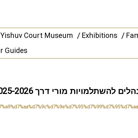
 Yishuv Court Museum
Exhibitions
Fam
r Guides
‏‏נהלים להשתלמויות מורי דרך 2025-2026 – מוזיאון חצר הישוב הישן – אנגלית
7%a9%d7%aa%d7%9c%d7%9e%d7%95%d7%99%d7%95%d7%aa