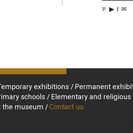
▶
f
✉
ע
Temporary exhibitions
Permanent exhibi
rimary schools
Elementary and religious
at the museum
Contact us