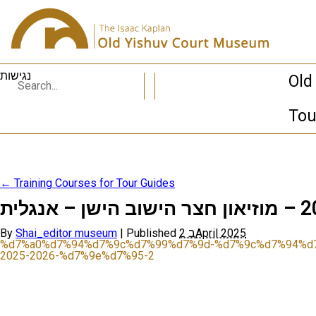
נגישות
Old
Tou
←
Training Courses for Tour Guides
By
Shai_editor museum
|
Published
2 בApril 2025
%d7%a0%d7%94%d7%9c%d7%99%d7%9d-%d7%9c%d7%94%d
2025-2026-%d7%9e%d7%95-2