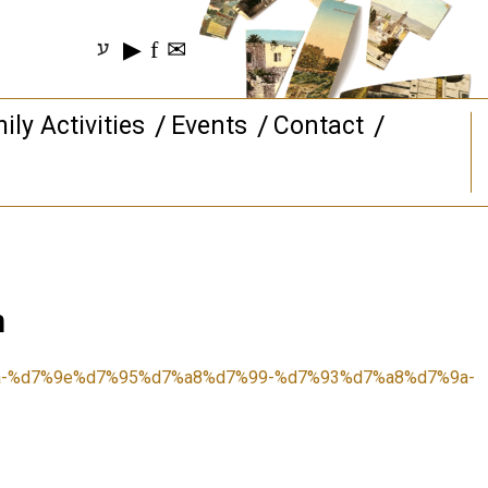
▶
f
✉
ע
ily Activities
Events
Contact
‏‏
-%d7%9e%d7%95%d7%a8%d7%99-%d7%93%d7%a8%d7%9a-