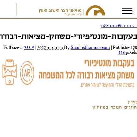
←
החודש במוזיאון
בעקבות-מונטיפיורי-משחק-מציאות-רבודה-
אני מאשר/ת את
תנאי הפרטיות
28 בנובמבר 2022
Published
|
Shai_editor museum
By
|
Full size is
765 ×
113
pixels
זלדה
חוגגים-חנוכה-במוזיאון