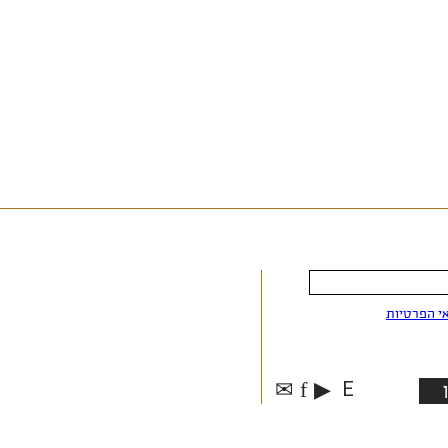
י הפרטיות
✉
f
▶
E