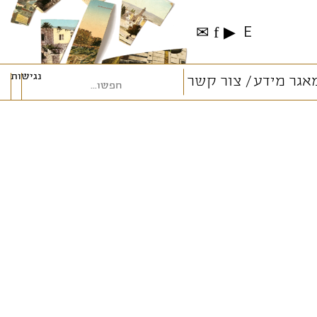
✉
f
▶
E
נגישות
אגר מידע
צור קשר