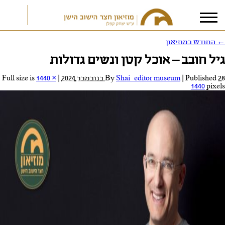
←
החודש במוזיאון
גיל חובב – אוכל קטן ונשים גדולות
אני מאשר/ת את
תנאי הפרטיות
28 בנובמבר 2024
Published
|
Shai_editor museum
By
|
Full size is
1440 ×
1440
pixels