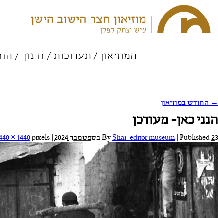
המוזיאון
תערוכות
חינוך
החו
←
החודש במוזיאון
הנני כאן- מעודכן
23 בספטמבר 2024
Published
|
Shai_editor museum
By
|
Full size is
pixels
440 × 1440