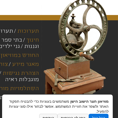
תערוכות
תערוכ
חינוך
בתי ספר י
וגננות
גני ילדים
החודש במוזיאון
מאגר מידע
צור
הצהרת נגישות
מוגבלות ראיה
השתלמויות מורי
מחירון
מדיניות
מוזיאון חצר הישוב הישן
משתמשים בעוגיות כדי להבטיח תפקוד
האתר ולשפר את חוויית המשתמש. אפשר לבחור אילו סוגי עוגיות
להפעיל.