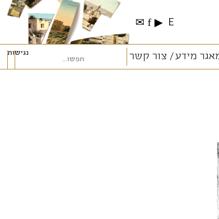
✉
f
▶
E
נגישות
אגר מידע
צור קשר