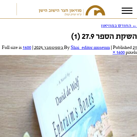
←
החודש במוזיאון
השקת הספר 27.9 (1)
אני מאשר/ת את
תנאי הפרטיות
21 בספטמבר 2025
Published
|
Shai_editor museum
By
|
Full size is
1600
× 1600
pixels