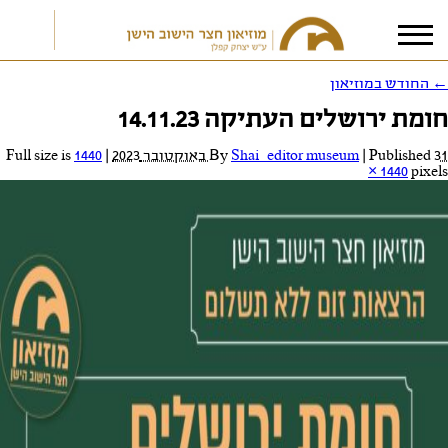
←
החודש במוזיאון
חומת ירושלים העתיקה 14.11.23
אני מאשר/ת את
תנאי הפרטיות
31 באוקטובר 2023
Published
|
Shai_editor museum
By
|
Full size is
1440
× 1440
pixels