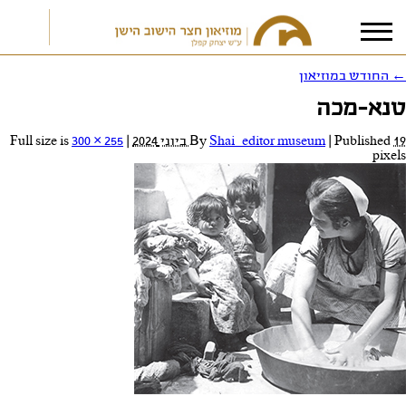
←
החודש במוזיאון
טנא-מכה
אני מאשר/ת את
תנאי הפרטיות
19 ביוני 2024
Published
|
Shai_editor museum
By
|
Full size is
300 × 255
pixels