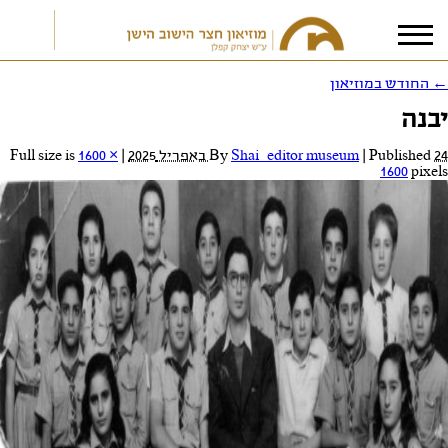
←
החודש במוזיאון
יבנה
אני מאשר/ת את
תנאי הפרטיות
24 באפריל 2025
Published
|
Shai_editor museum
By
|
Full size is
1600 ×
1600
pixels