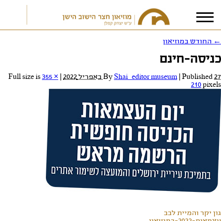
←
החודש במוזיאון
כניסה-חינם
אני מאשר/ת את
תנאי הפרטיות
27 באפריל 2022
Published
|
Shai_editor museum
By
|
Full size is
355 ×
210
pixels
גון יקר והמיית לבב