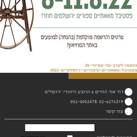
הזמנה-לערב-על-עמיחי-25
פסטיבל-מאאתיים-סיפורים-ירושלמיים-2022
רח' אור החיים 6 הרובע היהודי, ירושלים
02-6276319 ,052-4002478
צור קשר