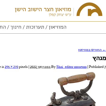
המוזיאון
תערוכות
חינוך
החו
←
החודש במוזיאון
מגהץ
7 בפברואר 2022
Published
|
Shai_editor museum
By
|
Full size is
pixels
295 × 270