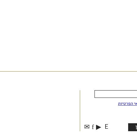
י הפרטיות
✉
f
▶
E