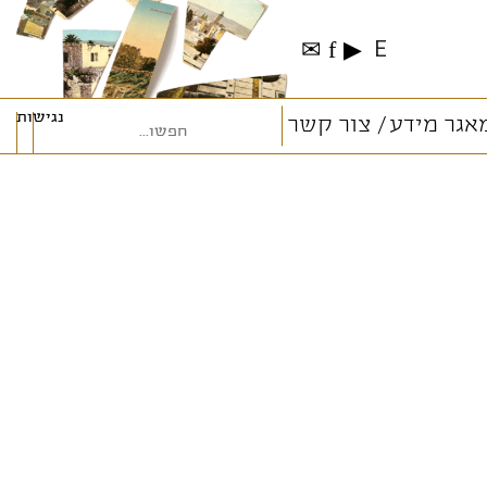
✉
f
▶
E
נגישות
אגר מידע
צור קשר