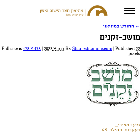
←
החודש במוזיאון
מושב-זקנים
אני מאשר/ת את
תנאי הפרטיות
22 במרץ 2023
Published
|
Shai_editor museum
By
|
Full size is
178 × 178
pixels
גלעד מאירי_
בעקבות-תהילה-6.9