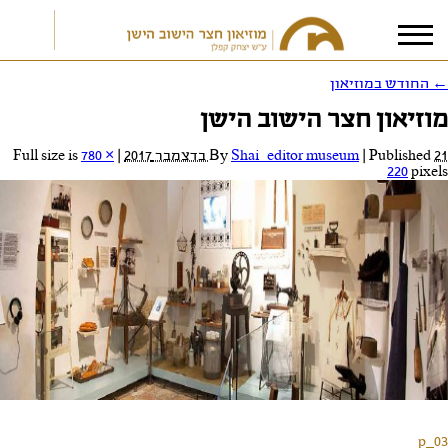
←
החודש במוזיאון
מוזיאון חצר הישוב הישן
אני מאשר/ת את
תנאי הפרטיות
21 בדצמבר 2017
Published
|
Shai_editor museum
By
|
Full size is
780 ×
220
pixels
p_03