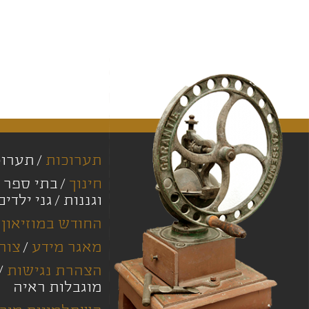
תערוכות
תערוכ
חינוך
בתי ספר י
וגננות
גני ילדים
החודש במוזיאון
מאגר מידע
צור
הצהרת נגישות
מוגבלות ראיה