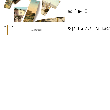
✉
f
▶
E
נגישות
אגר מידע
צור קשר