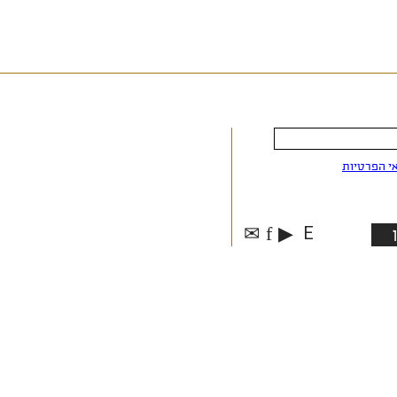
י הפרטיות
✉
f
▶
E