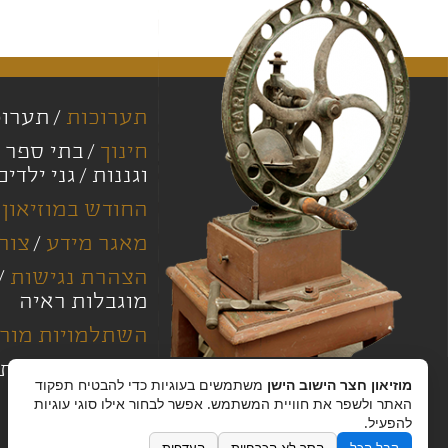
תערוכות
תערוכ
חינוך
בתי ספר י
וגננות
גני ילדים
החודש במוזיאון
מאגר מידע
צור
הצהרת נגישות
מוגבלות ראיה
השתלמויות מורי
מחירון
מדיניות
מוזיאון חצר הישוב הישן
משתמשים בעוגיות כדי להבטיח תפקוד
האתר ולשפר את חוויית המשתמש. אפשר לבחור אילו סוגי עוגיות
להפעיל.