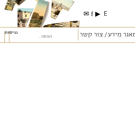
✉
f
▶
E
נגישות
אגר מידע
צור קשר