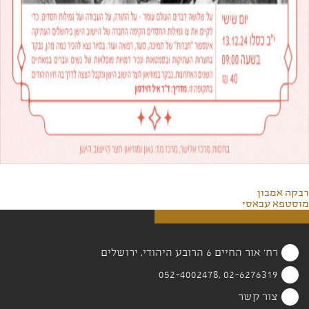
רבקה אמבון
מוסטפא עבאסי
רח' אור החיים 6 הרובע היהודי, ירושלים
02-6276319 ,052-4002478
צור קשר