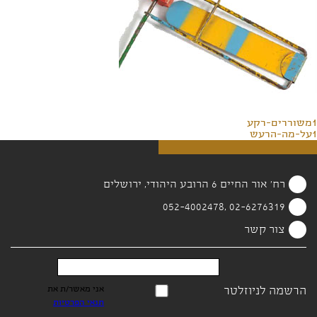
1משוררים-רקע
1על-מה-הרעש
רח' אור החיים 6 הרובע היהודי, ירושלים
02-6276319 ,052-4002478
צור קשר
הרשמה לניוזלטר
אני מאשר/ת את
תנאי הפרטיות