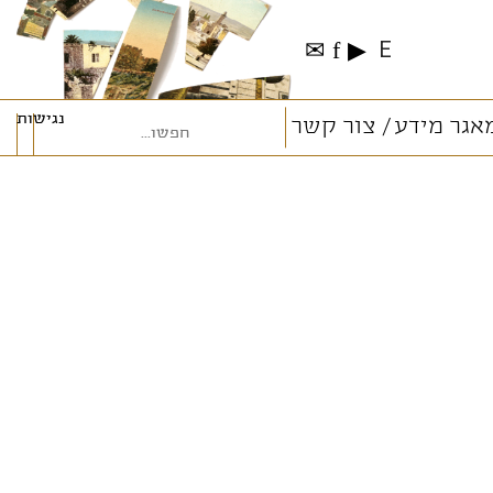
✉
f
▶
E
נגישות
אגר מידע
צור קשר