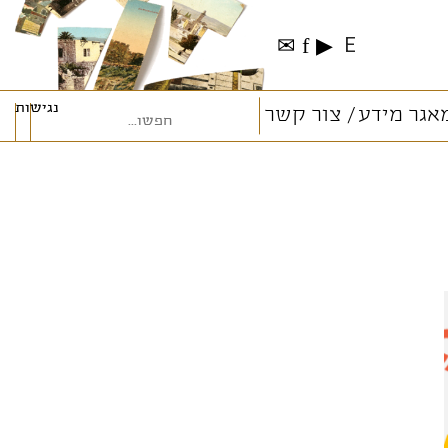
✉
f
▶
E
נגישות
אגר מידע
צור קשר