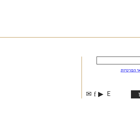
י הפרטיות
✉
f
▶
E