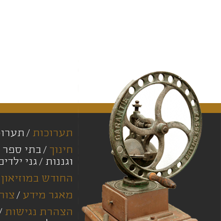
תערוכות
תערוכ
חינוך
בתי ספר י
וגננות
גני ילדים
החודש במוזיאון
מאגר מידע
צור
הצהרת נגישות