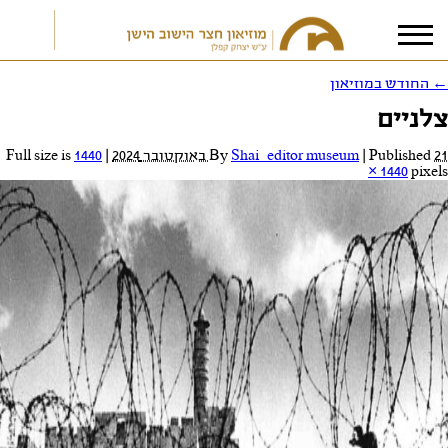
←
החודש במוזיאון
צלניים
אני מאשר/ת את
תנאי הפרטיות
21 באוקטובר 2024
Published
|
Shai_editor museum
By
|
Full size is
1440
× 1440
pixels