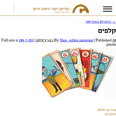
←
החודש במוזיאון
קלפים
אני מאשר/ת את
תנאי הפרטיות
24 במרץ 2019
Published
|
Shai_editor museum
By
|
Full size is
286 × 203
pixels
פורים-2019
חוגגים