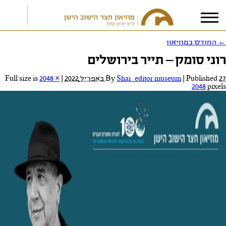
←
החודש במוזיאון
רוני סומק – תייר בירושלים
אני מאשר/ת את
תנאי הפרטיות
27 באפריל 2022
Published
|
Shai_editor museum
By
|
Full size is
2048 ×
2048
pixels