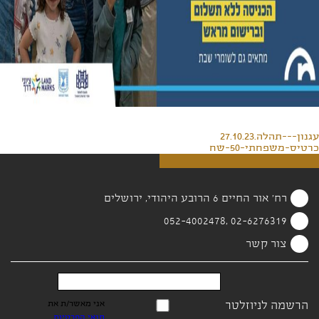
עגנון---תהלה.27.10.23
כרטיס-משפחתי-50-שח
רח' אור החיים 6 הרובע היהודי, ירושלים
02-6276319 ,052-4002478
צור קשר
הרשמה לניוזלטר
אני מאשר/ת את
תנאי הפרטיות