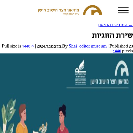
←
החודש במוזיאון
שירת הזוגיות
אני מאשר/ת את
תנאי הפרטיות
23 בדצמבר 2024
Published
|
Shai_editor museum
By
|
Full size is
1440 ×
1440
pixels