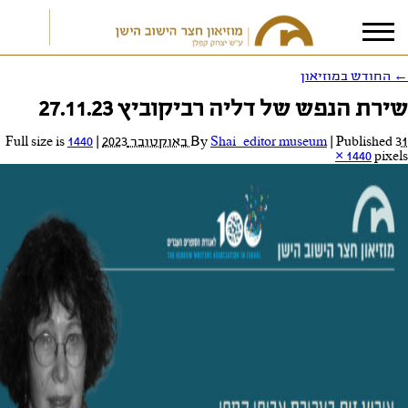
←
החודש במוזיאון
שירת הנפש של דליה רביקוביץ 27.11.23
אני מאשר/ת את
תנאי הפרטיות
31 באוקטובר 2023
Published
|
Shai_editor museum
By
|
Full size is
1440
× 1440
pixels