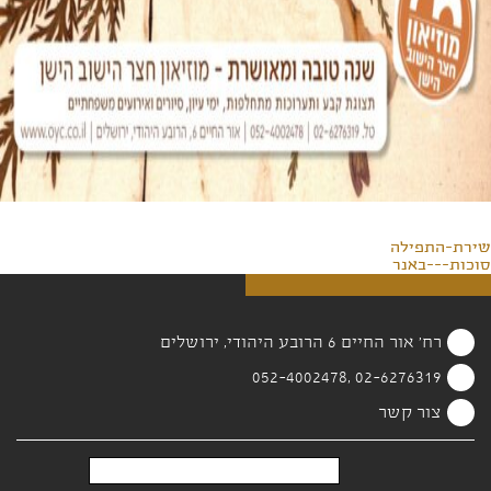
שירת-התפילה
סוכות---באנר
רח' אור החיים 6 הרובע היהודי, ירושלים
02-6276319 ,052-4002478
צור קשר