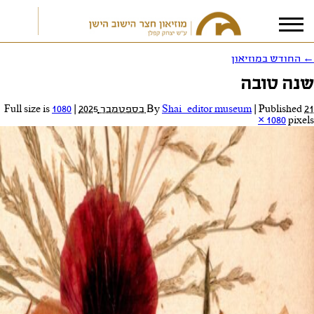
←
החודש במוזיאון
שנה טובה
אני מאשר/ת את
תנאי הפרטיות
21 בספטמבר 2025
Published
|
Shai_editor museum
By
|
Full size is
1080
× 1080
pixels