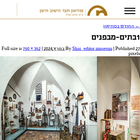
←
החודש במוזיאון
1בתים-מבפנים
אני מאשר/ת את
תנאי הפרטיות
27 במרץ 2024
Published
|
Shai_editor museum
By
|
Full size is
750 × 352
pixels